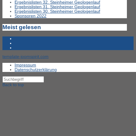
Ergebnislisten 32. Steinheimer Geologenlauf
Ergebnislisten 31. Steinheimer Geologenlauf
Ergebnislisten 30. Steinheimer Geologenlauf
Sponsoren 2022
Meist gelesen
template-joomspirit.com
Impressum
Datenschutzerklärung
Back to top