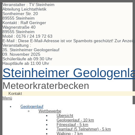
Veranstalter : TV Steinheim
Abteilung Leichtathletik
Sontheimer Str. 20
89555 Steinheim
Kontakt : Ralf Geringer
Wagnerstraße
40
89555
Steinheim
Mobil :
0176 / 24 19 72 63
E-Mail :
Diese E-Mail-Adresse ist vor Spambots geschützt! Zur Anzeig
Veranstaltung :
35. Steinheimer Geologenlauf
09. November 2025
Schülerläufe ab 09:30 Uhr
Hauptläufe ab 11:00 Uhr
Steinheimer Geologenl
Meteorkraterbecken
Kontakt
Menü
Geologenlauf
Wettbewerbe
Übersicht
Geologenlauf - 10 km
Fitnesslauf - 5 km
Teamlauf (5 Teilnehmer) - 5 km
Walking - 7 km