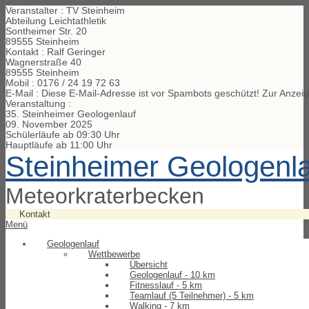
Veranstalter : TV Steinheim
Abteilung Leichtathletik
Sontheimer Str. 20
89555 Steinheim
Kontakt : Ralf Geringer
Wagnerstraße
40
89555
Steinheim
Mobil :
0176 / 24 19 72 63
E-Mail :
Diese E-Mail-Adresse ist vor Spambots geschützt! Zur Anzeig
Veranstaltung :
35. Steinheimer Geologenlauf
09. November 2025
Schülerläufe ab 09:30 Uhr
Hauptläufe ab 11:00 Uhr
Steinheimer Geologenl
Meteorkraterbecken
Kontakt
Menü
Geologenlauf
Wettbewerbe
Übersicht
Geologenlauf - 10 km
Fitnesslauf - 5 km
Teamlauf (5 Teilnehmer) - 5 km
Walking - 7 km