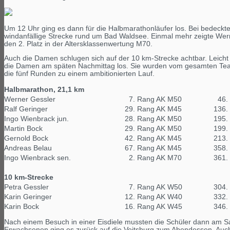
Um 12 Uhr ging es dann für die Halbmarathonläufer los. Bei bedeckt
windanfällige Strecke rund um Bad Waldsee. Einmal mehr zeigte Werne
den 2. Platz in der Altersklassenwertung M70.
Auch die Damen schlugen sich auf der 10 km-Strecke achtbar. Leicht pr
die Damen am späten Nachmittag los. Sie wurden vom gesamten Team,
die fünf Runden zu einem ambitionierten Lauf.
Halbmarathon, 21,1 km
Werner Gessler
7. Rang AK M50
46. 
Ralf Geringer
29. Rang AK M45
136.
Ingo Wienbrack jun.
28. Rang AK M50
195.
Martin Bock
29. Rang AK M50
199.
Gernold Bock
42. Rang AK M45
213.
Andreas Belau
67. Rang AK M45
358.
Ingo Wienbrack sen.
2. Rang AK M70
361.
10 km-Strecke
Petra Gessler
7. Rang AK W50
304.
Karin Geringer
12. Rang AK W40
332.
Karin Bock
16. Rang AK W45
346.
Nach einem Besuch in einer Eisdiele mussten die Schüler dann am S
Erwachsenen ging es zurück auf die Veitsburg zum Abendessen. Auc