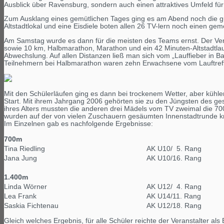
Ausblick über Ravensburg, sondern auch einen attraktives Umfeld 
Zum Ausklang eines gemütlichen Tages ging es am Abend noch die gut
Altstadtlokal und eine Eisdiele boten allen 26 TV-lern noch einen g
Am Samstag wurde es dann für die meisten des Teams ernst. Der Ver
sowie 10 km, Halbmarathon, Marathon und ein 42 Minuten-Altstadtlau
Abwechslung. Auf allen Distanzen ließ man sich vom „Lauffieber in 
Teilnehmern bei Halbmarathon waren zehn Erwachsene vom Lauftreff 
Mit den Schülerläufen ging es dann bei trockenem Wetter, aber kühl
Start. Mit ihrem Jahrgang 2006 gehörten sie zu den Jüngsten des g
ihres Alters mussten die anderen drei Mädels vom TV zweimal die 7
wurden auf der von vielen Zuschauern gesäumten Innenstadtrunde kräf
Im Einzelnen gab es nachfolgende Ergebnisse:
700m
Tina Riedling
AK U10/ 5. Rang
Jana Jung
AK U10/16. Rang
1.400m
Linda Wörner
AK U12/ 4. Rang
Lea Frank
AK U14/11. Rang
Saskia Fichtenau
AK U12/18. Rang
Gleich welches Ergebnis, für alle Schüler reichte der Veranstalter als